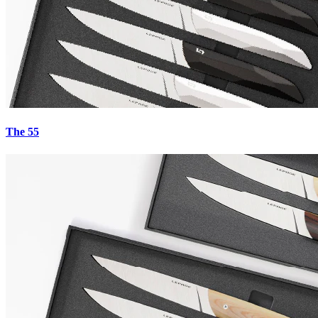
5.0
·
27
avis
The 55
€0.00
Payez en 4x sans frais avec Paypal
Mars-Valley