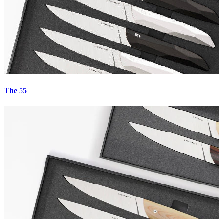
5.0
·
27
avis
The 55
€0.00
Payez en 4x sans frais avec Paypal
Unisteel