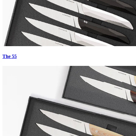
5.0
·
27
avis
The 55
€0.00
Payez en 4x sans frais avec Paypal
Dark-Matter-Gold