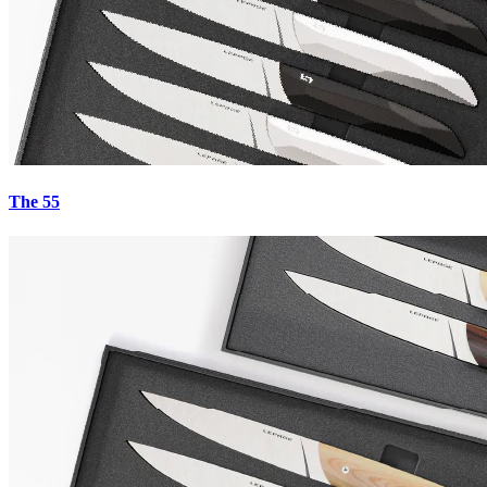
5.0
·
27
avis
The 55
€0.00
Payez en 4x sans frais avec Paypal
Serpentin-Copper