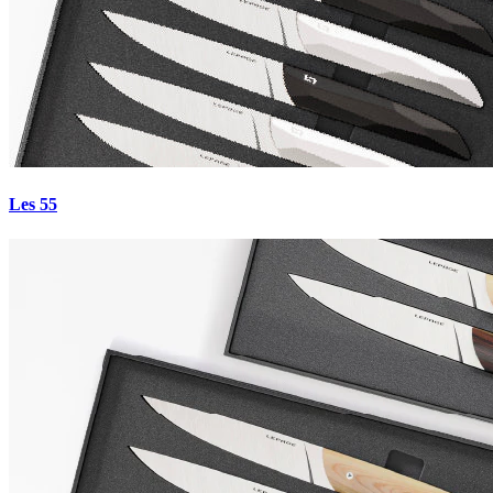
5.0
·
27
avis
Les 55
€0.00
Payez en 4x sans frais avec Paypal
Unigold