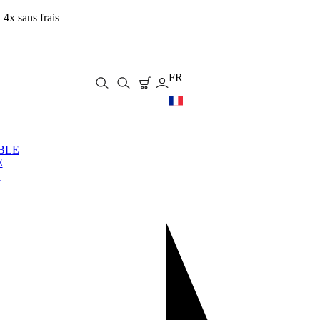
4x sans frais
FR
BLE
E
R